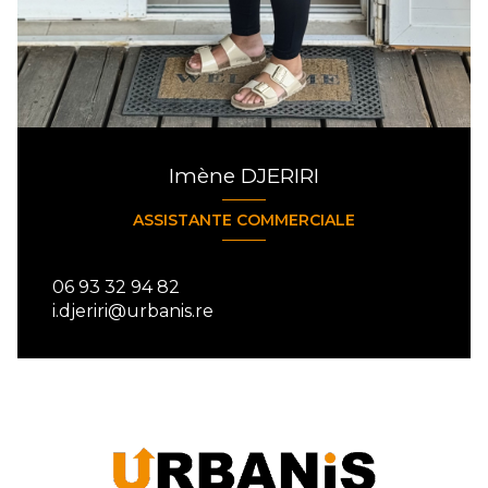
Imène DJERIRI
ASSISTANTE COMMERCIALE
06 93 32 94 82
i.djeriri@urbanis.re