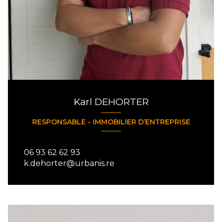
Karl DEHORTER
RESPONSABLE - IMMOBILIER D’ENTREPRISE
06 93 62 62 93
k.dehorter@urbanis.re