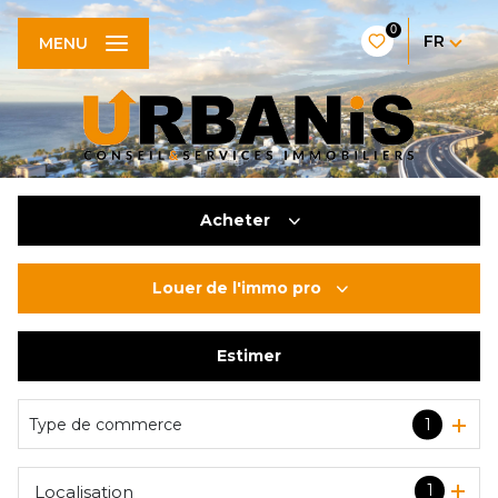
0
FR
MENU
Acheter
Louer
de l'immo pro
De l'ancien
De l'immo pro
Estimer
à l'année
De l'immo pro
Type de commerce
1
1
Localisation