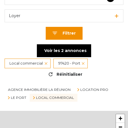
Loyer
Filtrer
Voir les
2
annonces
Local commercial
97420 - Port
Réinitialiser
AGENCE IMMOBILIÈRE LA RÉUNION
LOCATION PRO
LE PORT
LOCAL COMMERCIAL
+
−