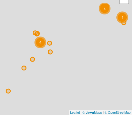
4
4
6
Leaflet
|
©
Maps
|
© OpenStreetMap
Jawg