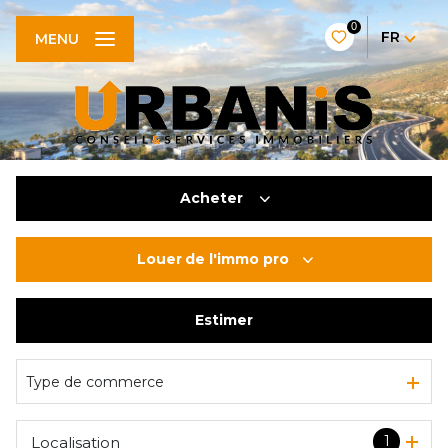
0
FR
MENU
Acheter
Louer
de l'immo pro
De l'ancien
De l'immo pro
Estimer
à l'année
De l'immo pro
Type de commerce
1
Localisation