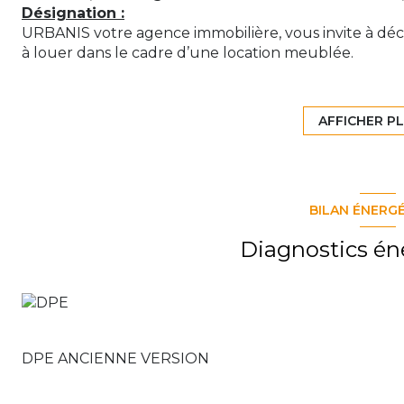
Désignation :
URBANIS votre agence immobilière, vous invite à déc
à louer dans le cadre d’une location meublée.
De type F3 et de plain-pied, cette maison dispose d’
belle varangue et semble parfaitement convenir à l’in
Elle se compose d’une cuisine équipée ouverte sur le
AFFICHER P
donnant sur une terrasse avec petit salon extérieur.
Par un couloir, nous accédons à la salle d’eau dispo
douche à l’italienne, d’un WC séparé, ainsi que de d
A l’extérieur, le bien dispose d’un espace jardin acc
BILAN ÉNERG
l’entrée principale du bien. 2 à 3 places de parking.
Située au Tavelave (97425), à 7 minutes du centre-vil
Diagnostics én
principaux (échangeur Etang-salé).
Disponibilité : A partir du 07 juillet 2026
Prix :
Loyer : 970,00 € (TEOM comprise, hors eau et électric
Dépôt de garantie : 970,00 €
Honoraires de location, état des lieux, rédaction de ba
DPE ANCIENNE VERSION
Votre Conseiller en immobilier résidentiel :
Théo T
Contactez également notre agence : 02 62 57 96 97