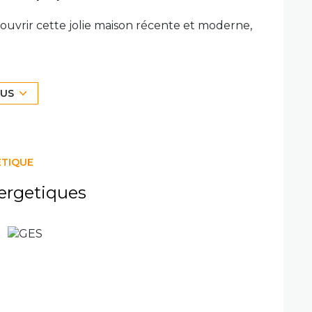
ouvrir cette jolie maison récente et moderne,
une surface habitable de 75m² incluant une
stallation d’un couple avec 1 enfant.
 séjour/salle à manger assez spacieux
LUS
sant de son meuble sous vasque et d’une
eux belles chambres d’environ 12m².
ompagnant l’allée permettant d’accéder à
ÉTIQUE
le des Avirons ainsi qu’a 20 minutes des axes
ergetiques
ité).
il : 845,00 € TTC
urquois au 06 93 61 61 90