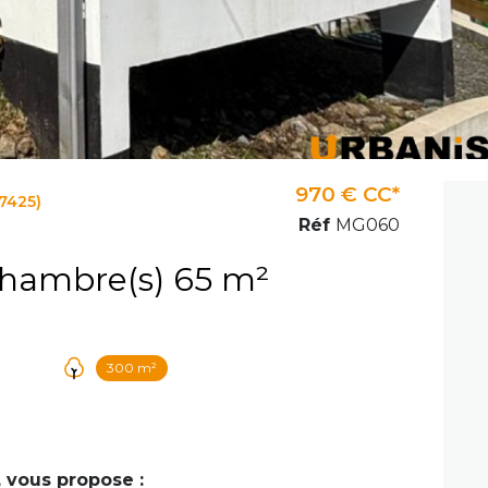
970 € CC*
7425)
Réf
MG060
Maison 3 pièce(s) 2 chambre(s) 65 m²
300 m²
 vous propose :