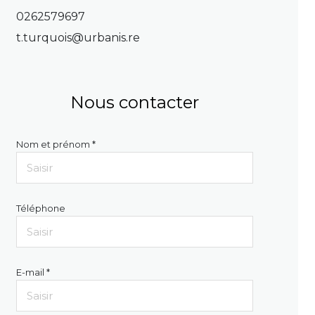
0262579697
t.turquois@urbanis.re
Nous contacter
Nom et prénom *
Téléphone
E-mail *