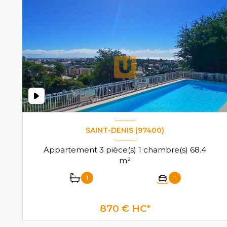
SAINT-DENIS (97400)
Appartement 3 pièce(s) 1 chambre(s) 68.4
m²
1
1
VOIR LE BIEN
870 € HC*