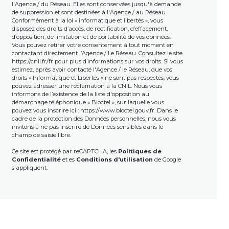
l'Agence / du Réseau. Elles sont conservées jusqu'à demande
de suppression et sont destinées à l'Agence / au Réseau.
Conformément à la loi « informatique et libertés », vous
disposez des droits d’accès, de rectification, d’effacement,
d’opposition, de limitation et de portabilité de vos données.
Vous pouvez retirer votre consentement à tout moment en
contactant directement l’Agence / Le Réseau. Consultez le site
https://cnil.fr/fr
pour plus d’informations sur vos droits. Si vous
estimez, après avoir contacté l'Agence / le Réseau, que vos
droits « Informatique et Libertés » ne sont pas respectés, vous
pouvez adresser une réclamation à la CNIL. Nous vous
informons de l’existence de la liste d'opposition au
démarchage téléphonique « Bloctel », sur laquelle vous
pouvez vous inscrire ici :
https://www.bloctel.gouv.fr
. Dans le
cadre de la protection des Données personnelles, nous vous
invitons à ne pas inscrire de Données sensibles dans le
champ de saisie libre.
Ce site est protégé par reCAPTCHA, les
Politiques de
Confidentialité
et es
Conditions d'utilisation
de Google
s'appliquent.