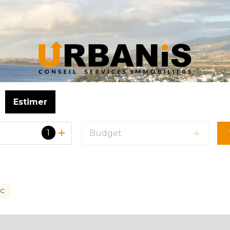
Estimer
1
Budget
 pro
C