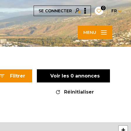
0
SE CONNECTER
FR
MENU
Filtrer
Voir les
0
annonces
Réinitialiser
+