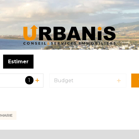
Estimer
1
Budget
 pro
 MARIE