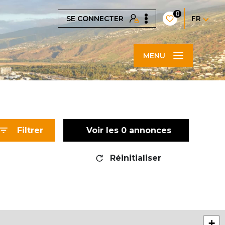
0
SE CONNECTER
FR
MENU
Filtrer
Voir les
0
annonces
Réinitialiser
+