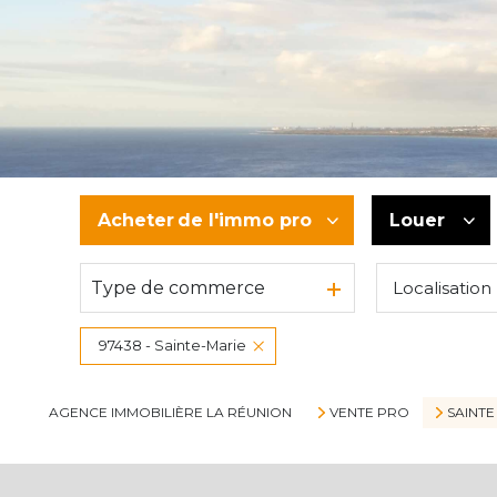
Acheter
de l'immo pro
Louer
Type de commerce
Localisation
De l'ancien
à l'année
De l'immo pro
De l'immo
97438 - Sainte-Marie
AGENCE IMMOBILIÈRE LA RÉUNION
VENTE PRO
SAINTE