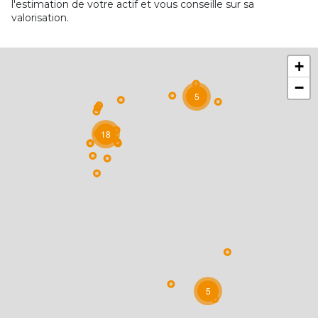
l'estimation de votre actif et vous conseille sur sa
valorisation.
+
−
5
18
5