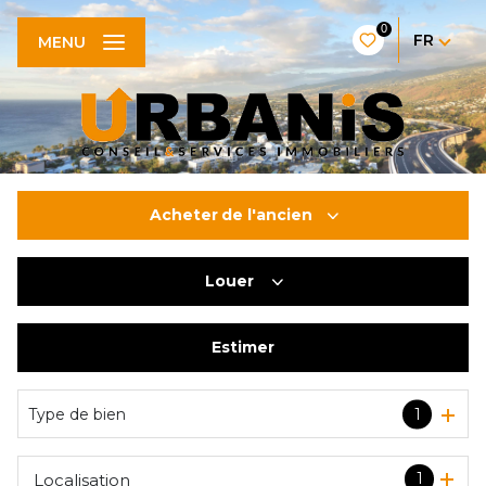
0
FR
MENU
Acheter
de l'ancien
Louer
De l'ancien
De l'immo pro
Estimer
à l'année
De l'immo pro
Type de bien
1
1
Localisation