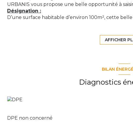
URBANIS vous propose une belle opportunité à saisir à
Désignation :
D’une surface habitable d’environ 100m², cette belle 
d’environ 300m² (division en cours, surface pour l’in
propice à l’épanouissement de votre famille.
Le bien est de plain-pied et se compose d’une belle 
AFFICHER P
convivial, d’une cuisine équipée et fonctionnelle ac
donnant sur un espace de vie spacieux et lumineux 
3 belles chambres dont une suite parentale et une sa
Dans la continuité, le bien bénéficie d’une belle ter
BILAN ÉNERG
vue sur le littoral Ouest de l’ile complète le tout.
L’accès au bien permet d’accueillir 2 véhicules.
Diagnostics én
Situation :
Cette belle villa est située proche de toutes les com
Solesse,lycée, commerces et services.).
Un accès rapide à la Quatre voies (15 minutes).
Grandes surfaces /boulangerie/pharmacie : 5 min
Grand axe 4 voies : 5-10 min
DPE non concerné
Assainissement :
Fosse septique.