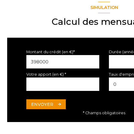
SIMULATION
Calcul des mensua
Montant du crédit (en €)*
Durée (anné
Votre apport (en €) *
Taux d'empru
ENVOYER
* Champs obligatoires