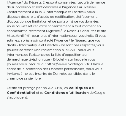
l'Agence / du Réseau. Elles sont conservées jusqu'à demande
de suppression et sont destinées à l'Agence / au Réseau.
Conformément à la loi « informatique et libertés », vous
disposez des droits d’accès, de rectification, d’effacement,
d’opposition, de limitation et de portabilité de vos données.
Vous pouvez retirer votre consentement à tout moment en
contactant directement l’Agence / Le Réseau. Consultez le site
https://cnil.fr/fr
pour plus d’informations sur vos droits. Si vous
estimez, après avoir contacté l'Agence / le Réseau, que vos
droits « Informatique et Libertés » ne sont pas respectés, vous
pouvez adresser une réclamation à la CNIL. Nous vous
informons de l’existence de la liste d'opposition au
démarchage téléphonique « Bloctel », sur laquelle vous
pouvez vous inscrire ici :
https://www.bloctel.gouv.fr
. Dans le
cadre de la protection des Données personnelles, nous vous
invitons à ne pas inscrire de Données sensibles dans le
champ de saisie libre.
Ce site est protégé par reCAPTCHA, les
Politiques de
Confidentialité
et es
Conditions d'utilisation
de Google
s'appliquent.