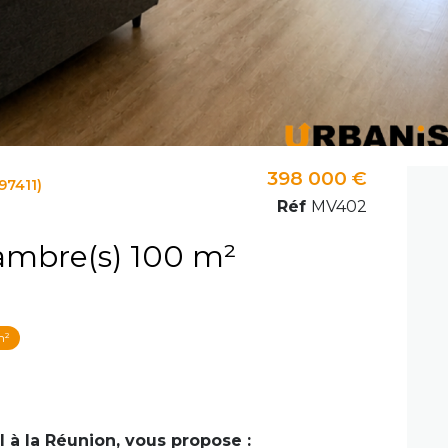
398 000 €
97411)
Réf
MV402
Villa 4 pièce(s) 3 chambre(s) 100 m²
m²
 à la Réunion, vous propose :