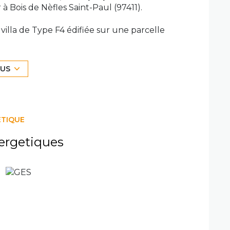
 Bois de Nèfles Saint-Paul (97411).
villa de Type F4 édifiée sur une parcelle
stant estimée) au sein d’un secteur calme,
entrée, spacieuse permettant un accueil
LUS
compagnée d’une belle vue sur l’océan, le tout
grâce à une hauteur sous plafond.
lle d’eau avec WC s’ajoutent.
rasse donnant sur un beau jardin arboré. Une
ÉTIQUE
ergetiques
modités (école primaire, collège Jules