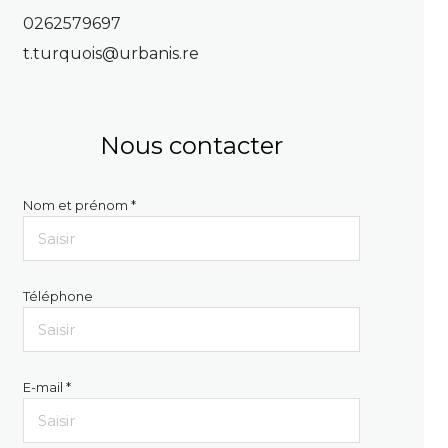
0262579697
t.turquois@urbanis.re
Nous contacter
Nom et prénom *
Téléphone
E-mail *