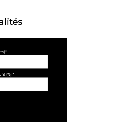
lités
es)*
nt (%) *