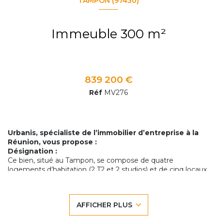
TAMPON (97430)
Immeuble 300 m²
839 200 €
Réf
MV276
Urbanis, spécialiste de l’immobilier d’entreprise à la
Réunion, vous propose :
Désignation :
Ce bien, situé au Tampon, se compose de quatre
logements d’habitation (2 T2 et 2 studios) et de cinq locaux
commerciaux, tous actuellement loués. Le revenu global
des loyers s’élève à 7 250€ HT par mois, offrant une
rentabilité brute de 9,75%.
AFFICHER PLUS
L’immeuble dispose de plusieurs places de parking dédiées
aux appartements ainsi que des places de stationnement