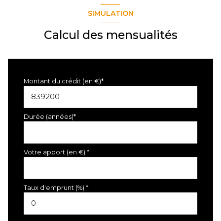
SIMULATION
Calcul des mensualités
Montant du crédit (en €)*
Durée (années)*
Votre apport (en €) *
Taux d'emprunt (%) *