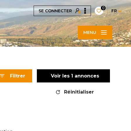
0
SE CONNECTER
FR
MENU
Filtrer
Voir les
1
annonces
Réinitialiser