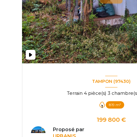
TAMPON (97430)
819 m²
199 800 €
Proposé par
URBANIS