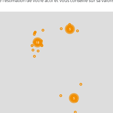
e l'estimation de votre actif et vous conseille sur sa valori
5
18
5