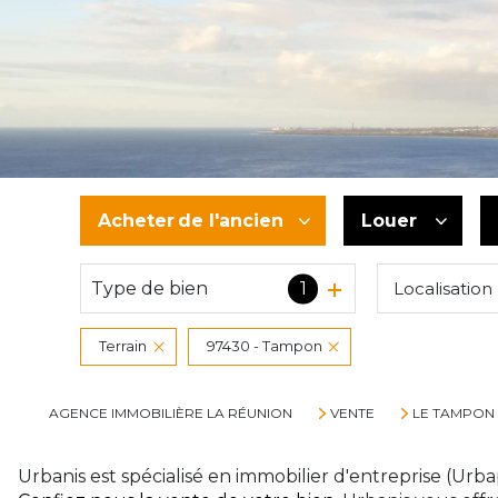
Acheter
de l'ancien
Louer
Type de bien
1
Localisation
De l'ancien
à l'année
De l'immo pro
De l'immo pr
Terrain
97430 - Tampon
AGENCE IMMOBILIÈRE LA RÉUNION
VENTE
LE TAMPON
Urbanis est spécialisé en immobilier d'entreprise (Urba