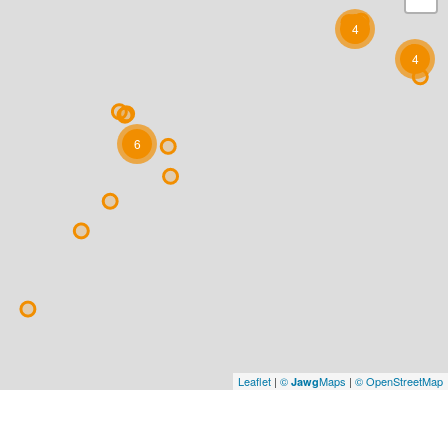
4
4
6
Leaflet
|
©
Maps
|
© OpenStreetMap
Jawg