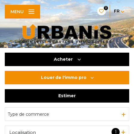
0
FR
MENU
Acheter
Louer
de l'immo pro
De l'ancien
De l'immo pro
Estimer
à l'année
De l'immo pro
Type de commerce
1
Localisation